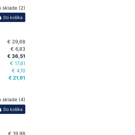
 sklade (2)
Do košíka
€ 29,68
€ 6,83
€ 36,51
€ 17,81
€ 4,10
€ 21,91
 sklade (4)
Do košíka
€ 19,98