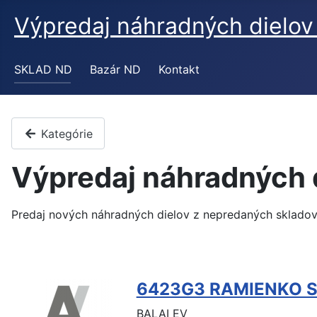
Výpredaj náhradných diel
SKLAD ND
Bazár ND
Kontakt
Kategórie
Výpredaj náhradných
Predaj nových náhradných dielov z nepredaných sklado
6423G3 RAMIENKO S
BALAI EV