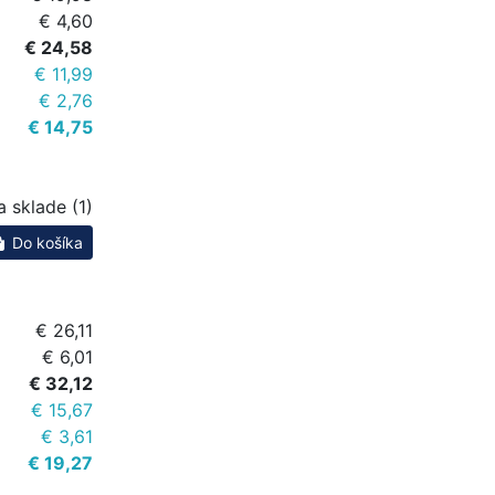
€ 4,60
€ 24,58
€ 11,99
€ 2,76
€ 14,75
a sklade (1)
Do košíka
€ 26,11
€ 6,01
€ 32,12
€ 15,67
€ 3,61
€ 19,27