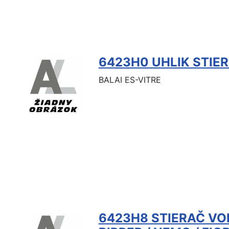
6423H0 UHLIK STIE
BALAI ES-VITRE
6423H8 STIERAČ VO