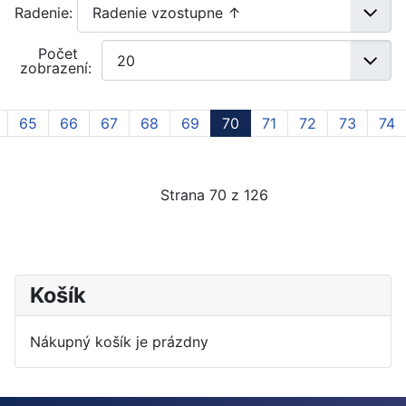
Radenie:
Počet
zobrazení:
65
66
67
68
69
70
71
72
73
74
Strana 70 z 126
Košík
Nákupný košík je prázdny