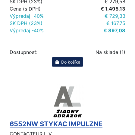
SK DPH (23%)
€ 279,58
Cena (s DPH)
€ 1.495,13
Výpredaj -40%
€ 729,33
SK DPH (23%)
€ 167,75
Výpredaj -40%
€ 897,08
Dostupnosť:
Na sklade (1)
Do košíka
6552NW STYKAC IMPULZNE
CONTACTEUR L_V