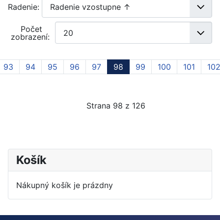
Radenie:
Počet
zobrazení:
93
94
95
96
97
98
99
100
101
10
Strana 98 z 126
Košík
Nákupný košík je prázdny