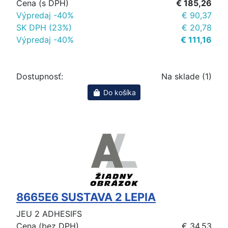
Cena (s DPH)
€ 185,26
Výpredaj -40%
€ 90,37
SK DPH (23%)
€ 20,78
Výpredaj -40%
€ 111,16
Dostupnosť:
Na sklade (1)
Do košíka
8665E6 SUSTAVA 2 LEPIA
JEU 2 ADHESIFS
Cena (bez DPH)
€ 34,53