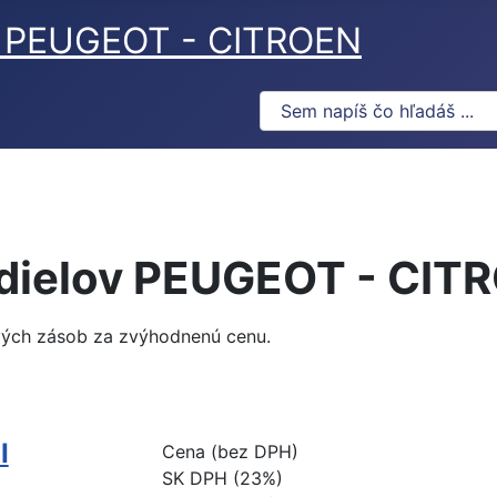
ov PEUGEOT - CITROEN
 dielov PEUGEOT - CIT
vých zásob za zvýhodnenú cenu.
I
Cena (bez DPH)
SK DPH (23%)