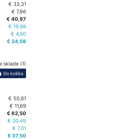
€ 33,31
€ 7,66
€ 40,97
€ 19,99
€ 4,60
€ 24,58
a sklade (1)
Do košíka
€ 50,81
€ 11,69
€ 62,50
€ 30,49
€ 7,01
€ 37,50