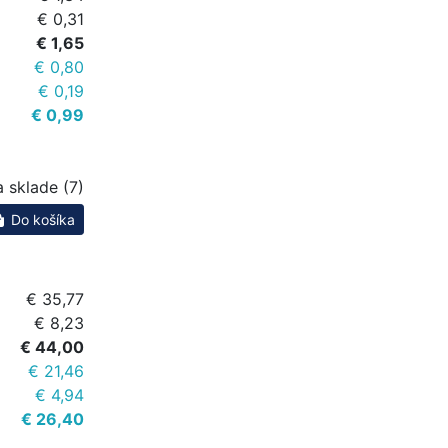
€ 0,31
€ 1,65
€ 0,80
€ 0,19
€ 0,99
 sklade (7)
Do košíka
€ 35,77
€ 8,23
€ 44,00
€ 21,46
€ 4,94
€ 26,40