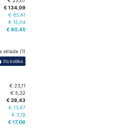
€ 25,07
€ 134,09
€ 65,41
€ 15,04
€ 80,45
a sklade (1)
Do košíka
€ 23,11
€ 5,32
€ 28,43
€ 13,87
€ 3,19
€ 17,06