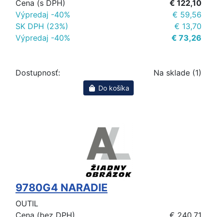
Cena (s DPH)
€ 122,10
Výpredaj -40%
€ 59,56
SK DPH (23%)
€ 13,70
Výpredaj -40%
€ 73,26
Dostupnosť:
Na sklade (1)
Do košíka
9780G4 NARADIE
OUTIL
Cena (bez DPH)
€ 240,71