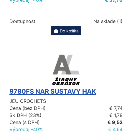
Výpredaj -40%
€ 37,76
Dostupnosť:
Na sklade (1)
Do košíka
9780FS NAR SUSTAVY HAK
JEU CROCHETS
Cena (bez DPH)
€ 7,74
SK DPH (23%)
€ 1,78
Cena (s DPH)
€ 9,52
Výpredaj -40%
€ 4,64