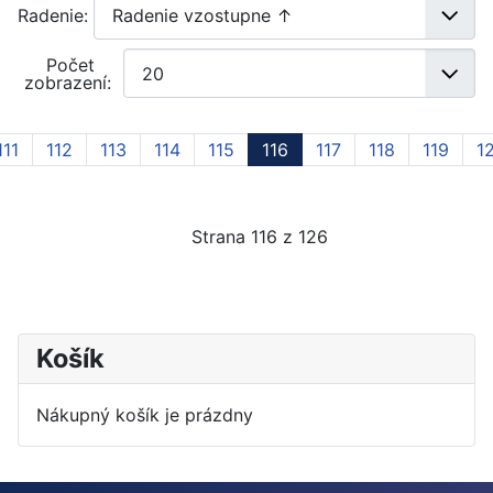
Radenie:
Počet
zobrazení:
111
112
113
114
115
116
117
118
119
1
Strana 116 z 126
Košík
Nákupný košík je prázdny