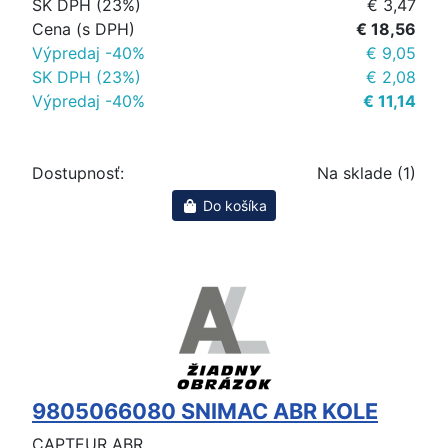
SK DPH (23%)
€ 3,47
Cena (s DPH)
€ 18,56
Výpredaj -40%
€ 9,05
SK DPH (23%)
€ 2,08
Výpredaj -40%
€ 11,14
Dostupnosť:
Na sklade (1)
Do košíka
9805066080 SNIMAC ABR KOLE
CAPTEUR ABR