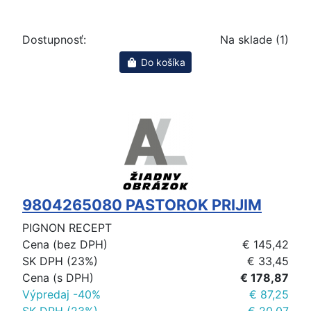
Dostupnosť:
Na sklade (1)
Do košíka
9804265080 PASTOROK PRIJIM
PIGNON RECEPT
Cena (bez DPH)
€ 145,42
SK DPH (23%)
€ 33,45
Cena (s DPH)
€ 178,87
Výpredaj -40%
€ 87,25
SK DPH (23%)
€ 20,07