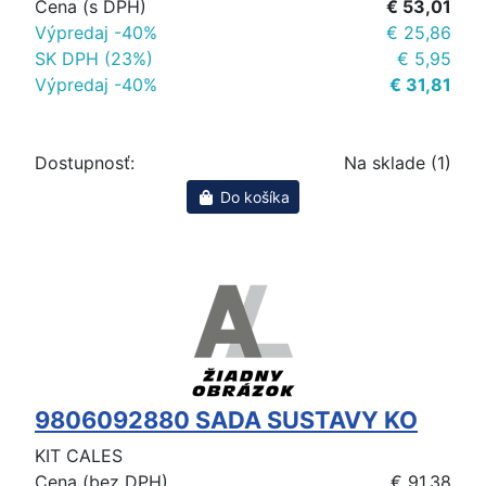
Cena (s DPH)
€ 53,01
Výpredaj -40%
€ 25,86
SK DPH (23%)
€ 5,95
Výpredaj -40%
€ 31,81
Dostupnosť:
Na sklade (1)
Do košíka
9806092880 SADA SUSTAVY KO
KIT CALES
Cena (bez DPH)
€ 91,38