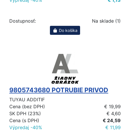
Výpredaj -40%
€ 1,13
Dostupnosť:
Na sklade (1)
Do košíka
9805743680 POTRUBIE PRIVOD
TUYAU ADDITIF
Cena (bez DPH)
€ 19,99
SK DPH (23%)
€ 4,60
Cena (s DPH)
€ 24,59
Výpredaj -40%
€ 11,99