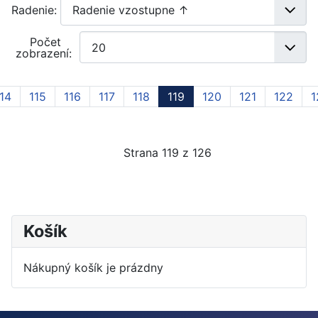
Radenie:
Počet
zobrazení:
14
115
116
117
118
119
120
121
122
1
Strana 119 z 126
Košík
Nákupný košík je prázdny