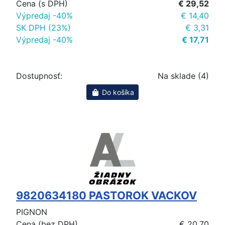
Cena (s DPH)
€ 29,52
Výpredaj -40%
€ 14,40
SK DPH (23%)
€ 3,31
Výpredaj -40%
€ 17,71
Dostupnosť:
Na sklade (4)
Do košíka
9820634180 PASTOROK VACKOV
PIGNON
Cena (bez DPH)
€ 20,70