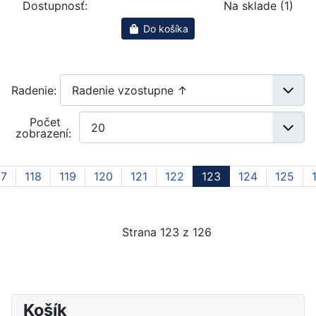
Dostupnosť:
Na sklade (1)
Do košíka
Radenie:
Počet
zobrazení:
17
118
119
120
121
122
123
124
125
Strana 123 z 126
Košík