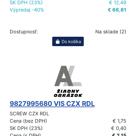
SK DPH (23%)
€ 12,49
Výpredaj -40%
€ 66,81
Dostupnosť:
Na sklade (2)
Do košíka
9827995680 VIS CZX RDL
SCREW CZX RDL
Cena (bez DPH)
€ 1,75
SK DPH (23%)
€ 0,40
Cena (s DPH)
€ 2,15