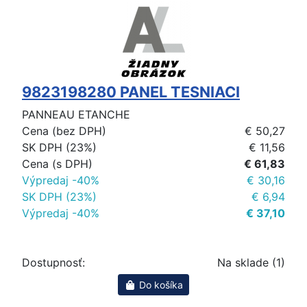
9823198280 PANEL TESNIACI
PANNEAU ETANCHE
Cena (bez DPH)
€ 50,27
SK DPH (23%)
€ 11,56
Cena (s DPH)
€ 61,83
Výpredaj -40%
€ 30,16
SK DPH (23%)
€ 6,94
Výpredaj -40%
€ 37,10
Dostupnosť:
Na sklade (1)
Do košíka