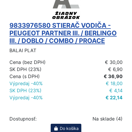
9833976580 STIERAČ VODIČA -
PEUGEOT PARTNER III. / BERLINGO
III. / DOBLO / COMBO / PROACE
BALAI PLAT
Cena (bez DPH)
€ 30,00
SK DPH (23%)
€ 6,90
Cena (s DPH)
€ 36,90
Výpredaj -40%
€ 18,00
SK DPH (23%)
€ 4,14
Výpredaj -40%
€ 22,14
Dostupnosť:
Na sklade (4)
Do košíka