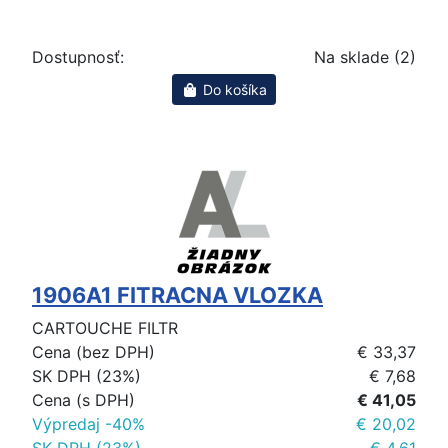
Dostupnosť:
Na sklade (2)
Do košíka
1906A1 FITRACNA VLOZKA
CARTOUCHE FILTR
Cena (bez DPH)
€ 33,37
SK DPH (23%)
€ 7,68
Cena (s DPH)
€ 41,05
Výpredaj -40%
€ 20,02
SK DPH (23%)
€ 4,61