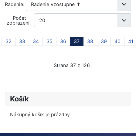
Radenie:
Počet
zobrazení:
32
33
34
35
36
37
38
39
40
41
Strana 37 z 126
Košík
Nákupný košík je prázdny