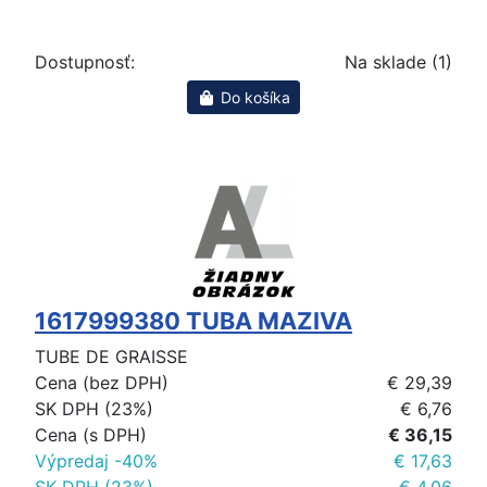
Dostupnosť:
Na sklade (1)
Do košíka
1617999380 TUBA MAZIVA
TUBE DE GRAISSE
Cena (bez DPH)
€ 29,39
SK DPH (23%)
€ 6,76
Cena (s DPH)
€ 36,15
Výpredaj -40%
€ 17,63
SK DPH (23%)
€ 4,06