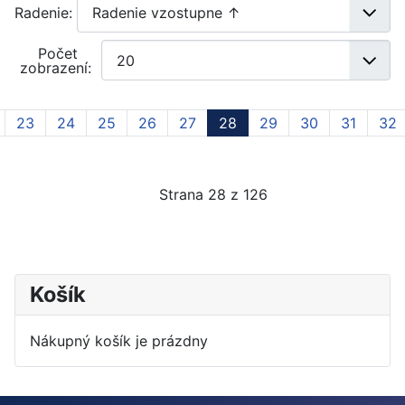
Radenie:
Počet
zobrazení:
23
24
25
26
27
28
29
30
31
32
Strana 28 z 126
Košík
Nákupný košík je prázdny