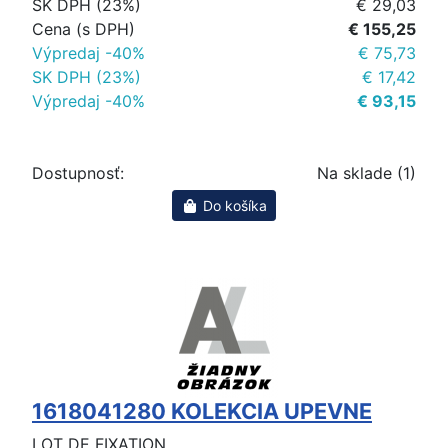
SK DPH (23%)
€ 29,03
Cena (s DPH)
€ 155,25
Výpredaj -40%
€ 75,73
SK DPH (23%)
€ 17,42
Výpredaj -40%
€ 93,15
Dostupnosť:
Na sklade (1)
Do košíka
1618041280 KOLEKCIA UPEVNE
LOT DE FIXATION