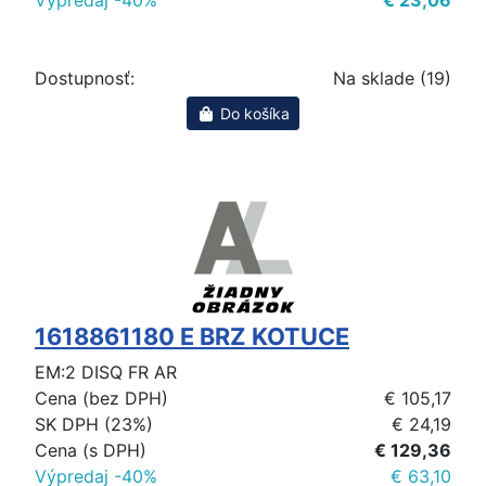
Výpredaj -40%
€ 23,06
Dostupnosť:
Na sklade (19)
Do košíka
1618861180 E BRZ KOTUCE
EM:2 DISQ FR AR
Cena (bez DPH)
€ 105,17
SK DPH (23%)
€ 24,19
Cena (s DPH)
€ 129,36
Výpredaj -40%
€ 63,10