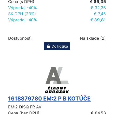
Cena (s DPH)
€ 66,35
Výpredaj -40%
€ 32,36
SK DPH (23%)
€ 7,45
Výpredaj -40%
€ 39,81
Dostupnosť:
Na sklade (2)
Do košíka
1618879780 EM:2 P B KOTÚČE
EM:2 DISQ FR AV
Cena (bez DPH)
€ 84,53