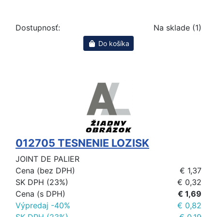
Dostupnosť:
Na sklade (1)
Do košíka
012705 TESNENIE LOZISK
JOINT DE PALIER
Cena (bez DPH)
€ 1,37
SK DPH (23%)
€ 0,32
Cena (s DPH)
€ 1,69
Výpredaj -40%
€ 0,82
SK DPH (23%)
€ 0,19