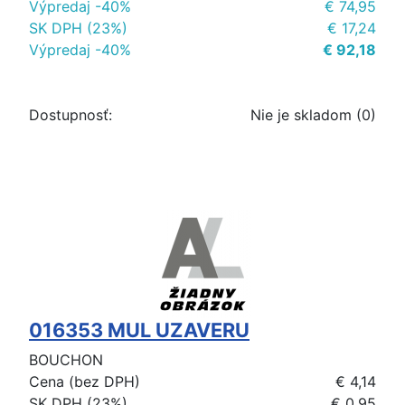
Výpredaj -40%
€ 74,95
SK DPH (23%)
€ 17,24
Výpredaj -40%
€ 92,18
Dostupnosť:
Nie je skladom (0)
016353 MUL UZAVERU
BOUCHON
Cena (bez DPH)
€ 4,14
SK DPH (23%)
€ 0,95