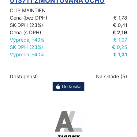
013711 ZMONTOVANA UCHO
CLIP MAINTIEN
Cena (bez DPH)
€ 1,78
SK DPH (23%)
€ 0,41
Cena (s DPH)
€ 2,19
Výpredaj -40%
€ 1,07
SK DPH (23%)
€ 0,25
Výpredaj -40%
€ 1,31
Dostupnosť:
Na sklade (5)
Do košíka