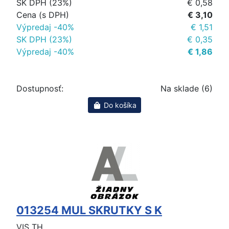
SK DPH (23%)
€ 0,58
Cena (s DPH)
€ 3,10
Výpredaj -40%
€ 1,51
SK DPH (23%)
€ 0,35
Výpredaj -40%
€ 1,86
Dostupnosť:
Na sklade (6)
Do košíka
013254 MUL SKRUTKY S K
VIS TH