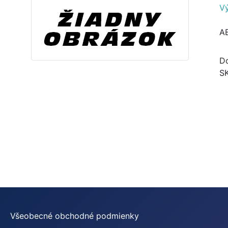
V
A
Do
S
Všeobecné obchodné podmienky