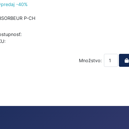
ýpredaj -40%
BSORBEUR P-CH
stupnosť:
KU:
Množstvo: