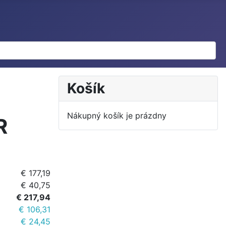
Košík
Nákupný košík je prázdny
R
€ 177,19
€ 40,75
€ 217,94
€ 106,31
€ 24,45