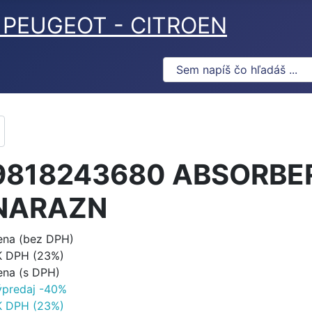
ov PEUGEOT - CITROEN
9818243680 ABSORBE
NARAZN
ena (bez DPH)
K DPH (23%)
ena (s DPH)
ýpredaj -40%
K DPH (23%)