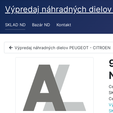
Výpredaj náhradných diel
SKLAD ND
Bazár ND
Kontakt
Výpredaj náhradných dielov PEUGEOT - CITROEN
C
S
C
V
S