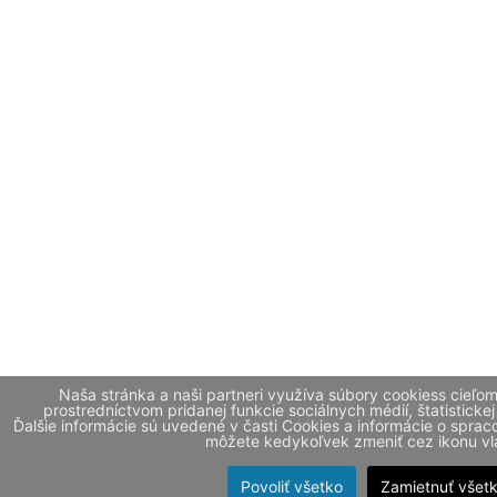
Naša stránka a naši partneri využíva súbory cookiess cieľo
prostredníctvom pridanej funkcie sociálnych médií, štatistickej
Ďalšie informácie sú uvedené v časti Cookies a informácie o spr
môžete kedykoľvek zmeniť cez ikonu vla
Povoliť všetko
Zamietnuť všet