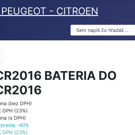
ov PEUGEOT - CITROEN
CR2016 BATERIA DO
CR2016
ena (bez DPH)
K DPH (23%)
ena (s DPH)
ýpredaj -40%
K DPH (23%)