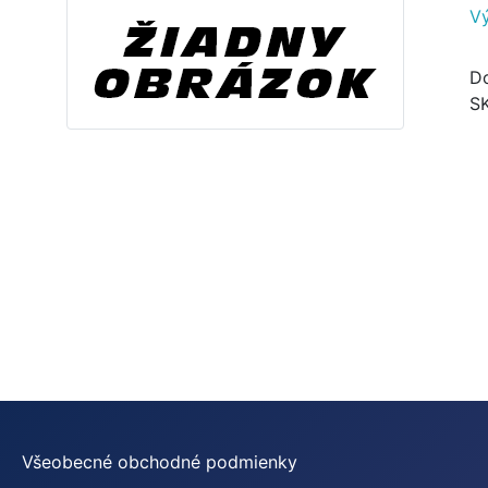
V
Do
S
Všeobecné obchodné podmienky