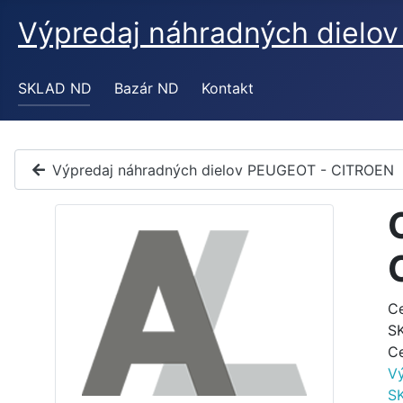
Výpredaj náhradných diel
SKLAD ND
Bazár ND
Kontakt
Výpredaj náhradných dielov PEUGEOT - CITROEN
C
S
C
V
S