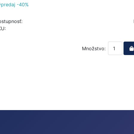
ýpredaj -40%
stupnosť:
KU:
Množstvo: