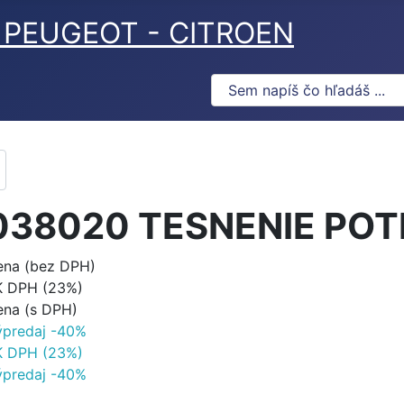
ov PEUGEOT - CITROEN
038020 TESNENIE PO
ena (bez DPH)
K DPH (23%)
ena (s DPH)
ýpredaj -40%
K DPH (23%)
ýpredaj -40%