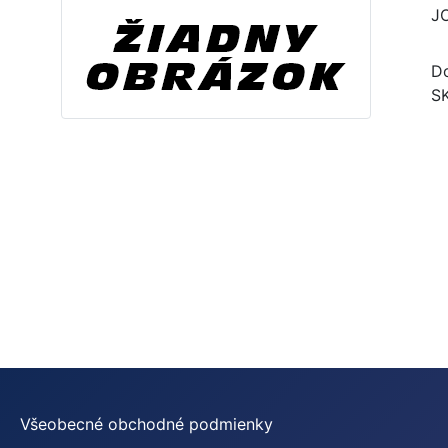
J
Do
S
Všeobecné obchodné podmienky