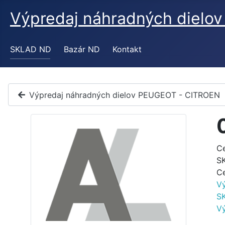
Výpredaj náhradných diel
SKLAD ND
Bazár ND
Kontakt
Výpredaj náhradných dielov PEUGEOT - CITROEN
C
S
C
V
S
V