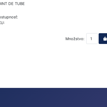
OINT DE TUBE
stupnosť:
KU:
Množstvo: