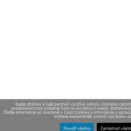
Naša stránka a naši partneri využíva súbory cookiess cieľo
prostredníctvom pridanej funkcie sociálnych médií, štatistickej
Ďalšie informácie sú uvedené v časti Cookies a informácie o spr
môžete kedykoľvek zmeniť cez ikonu vla
Povoliť všetko
Zamietnuť všet