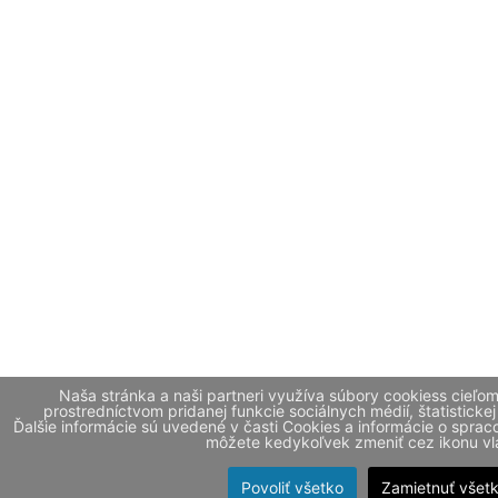
Naša stránka a naši partneri využíva súbory cookiess cieľo
prostredníctvom pridanej funkcie sociálnych médií, štatistickej
Ďalšie informácie sú uvedené v časti Cookies a informácie o spr
môžete kedykoľvek zmeniť cez ikonu vla
Povoliť všetko
Zamietnuť všet