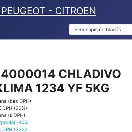
ov PEUGEOT - CITROEN
14000014 CHLADIVO
KLIMA 1234 YF 5KG
ena (bez DPH)
K DPH (23%)
ena (s DPH)
ýpredaj -40%
K DPH (23%)