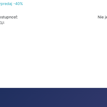
ýpredaj -40%
stupnosť:
Nie j
KU: