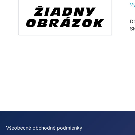
V
Do
S
Všeobecné obchodné podmienky