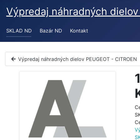
Výpredaj náhradných diel
SKLAD ND
Bazár ND
Kontakt
Výpredaj náhradných dielov PEUGEOT - CITROEN
C
S
C
V
S