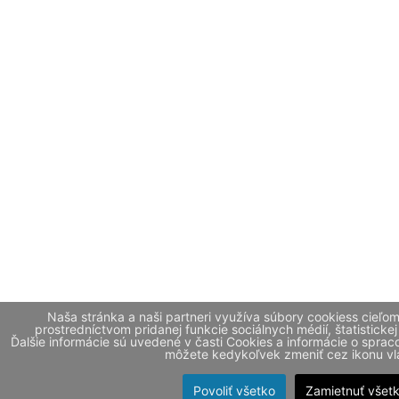
Naša stránka a naši partneri využíva súbory cookiess cieľo
prostredníctvom pridanej funkcie sociálnych médií, štatistickej
Ďalšie informácie sú uvedené v časti Cookies a informácie o spr
môžete kedykoľvek zmeniť cez ikonu vla
Povoliť všetko
Zamietnuť všet