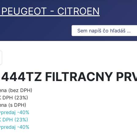
ov PEUGEOT - CITROEN
1444TZ FILTRACNY PR
ena (bez DPH)
K DPH (23%)
ena (s DPH)
ýpredaj -40%
K DPH (23%)
ýpredaj -40%