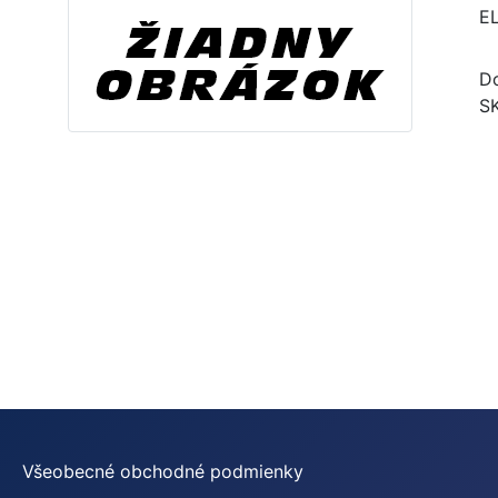
E
Do
S
Všeobecné obchodné podmienky