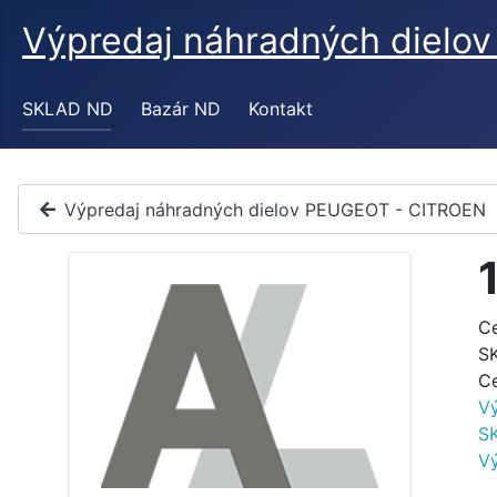
Výpredaj náhradných diel
SKLAD ND
Bazár ND
Kontakt
Výpredaj náhradných dielov PEUGEOT - CITROEN
C
S
C
V
S
V