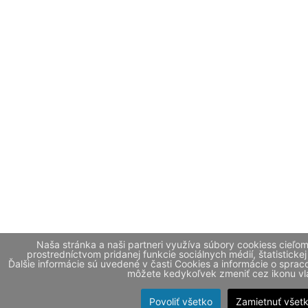
Naša stránka a naši partneri využíva súbory cookiess cieľo
prostredníctvom pridanej funkcie sociálnych médií, štatistickej
Ďalšie informácie sú uvedené v časti Cookies a informácie o spr
môžete kedykoľvek zmeniť cez ikonu vla
Povoliť všetko
Zamietnuť všet