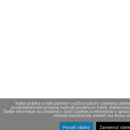
Naša stránka a naši partneri využíva súbory cookiess cieľo
prostredníctvom pridanej funkcie sociálnych médií, štatistickej
Ďalšie informácie sú uvedené v časti Cookies a informácie o spr
môžete kedykoľvek zmeniť cez ikonu vla
Povoliť všetko
Zamietnuť všet