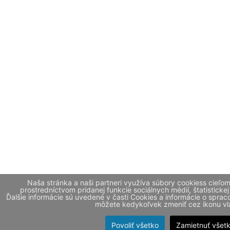
Naša stránka a naši partneri využíva súbory cookiess cieľo
prostredníctvom pridanej funkcie sociálnych médií, štatistickej
Ďalšie informácie sú uvedené v časti Cookies a informácie o spr
môžete kedykoľvek zmeniť cez ikonu vla
Povoliť všetko
Zamietnuť všet