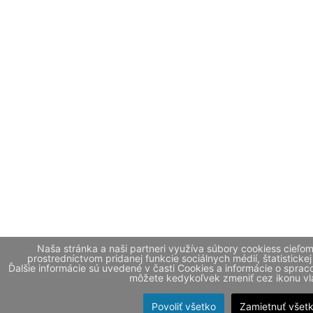
Naša stránka a naši partneri využíva súbory cookiess cieľo
prostredníctvom pridanej funkcie sociálnych médií, štatistickej
Ďalšie informácie sú uvedené v časti Cookies a informácie o spr
môžete kedykoľvek zmeniť cez ikonu vla
Povoliť všetko
Zamietnuť všet