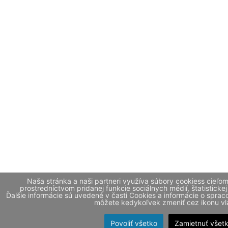
Naša stránka a naši partneri využíva súbory cookiess cieľo
prostredníctvom pridanej funkcie sociálnych médií, štatistickej
Ďalšie informácie sú uvedené v časti Cookies a informácie o spr
môžete kedykoľvek zmeniť cez ikonu vla
Povoliť všetko
Zamietnuť všet