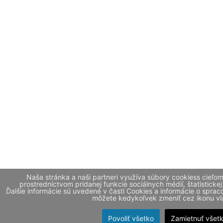
Naša stránka a naši partneri využíva súbory cookiess cieľo
prostredníctvom pridanej funkcie sociálnych médií, štatistickej
Ďalšie informácie sú uvedené v časti Cookies a informácie o spr
môžete kedykoľvek zmeniť cez ikonu vla
Povoliť všetko
Zamietnuť všet