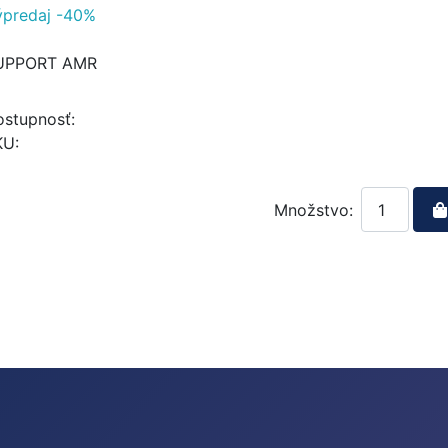
ýpredaj -40%
UPPORT AMR
stupnosť:
KU:
Množstvo: