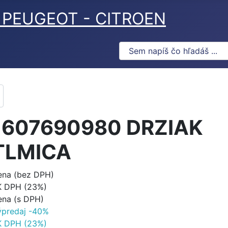
ov PEUGEOT - CITROEN
1607690980 DRZIAK
TLMICA
ena (bez DPH)
K DPH (23%)
ena (s DPH)
ýpredaj -40%
K DPH (23%)