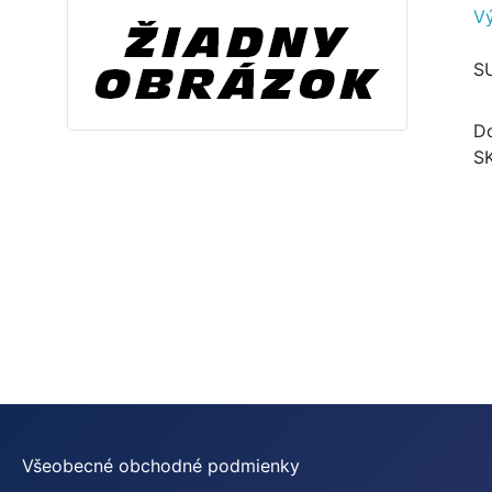
V
S
Do
S
Všeobecné obchodné podmienky