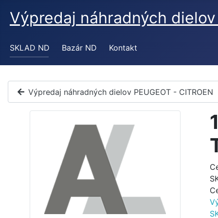
Výpredaj náhradných diel
SKLAD ND
Bazár ND
Kontakt
Výpredaj náhradných dielov PEUGEOT - CITROEN
C
S
C
V
S