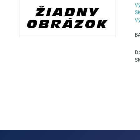
V
S
V
B
Do
S