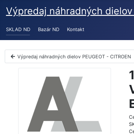
Výpredaj náhradných diel
SKLAD ND
Bazár ND
Kontakt
Výpredaj náhradných dielov PEUGEOT - CITROEN
C
S
C