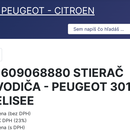
ov PEUGEOT - CITROEN
1609068880 STIERAČ
VODIČA - PEUGEOT 301
ELISEE
ena (bez DPH)
K DPH (23%)
ena (s DPH)