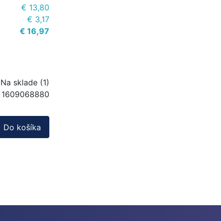
€ 13,80
€ 3,17
€ 16,97
Na sklade (1)
1609068880
Do košíka