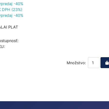
ýpredaj -40%
K DPH (23%)
ýpredaj -40%
ALAI PLAT
stupnosť:
KU:
Množstvo: