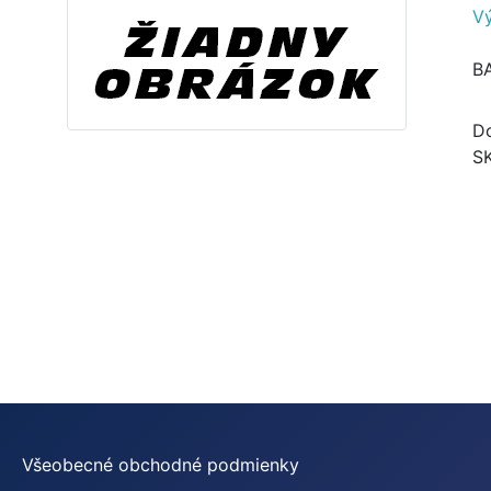
V
B
Do
S
Všeobecné obchodné podmienky