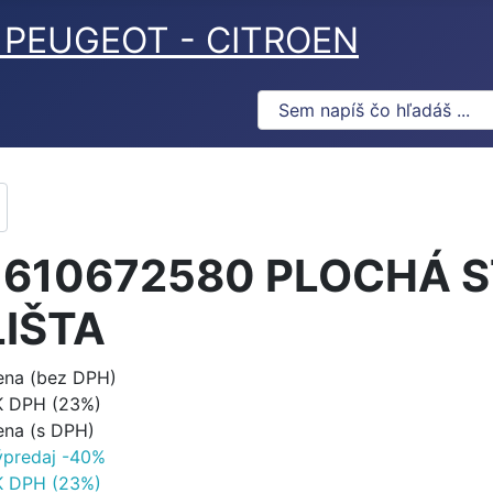
ov PEUGEOT - CITROEN
1610672580 PLOCHÁ S
LIŠTA
ena (bez DPH)
K DPH (23%)
ena (s DPH)
ýpredaj -40%
K DPH (23%)