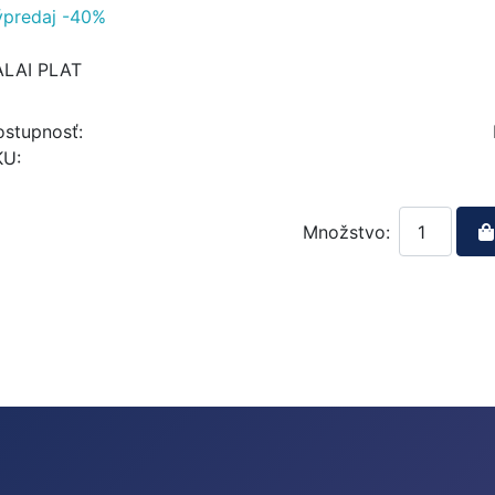
ýpredaj -40%
ALAI PLAT
stupnosť:
KU:
Množstvo: