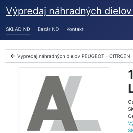
Výpredaj náhradných diel
SKLAD ND
Bazár ND
Kontakt
Výpredaj náhradných dielov PEUGEOT - CITROEN
C
S
C
V
S