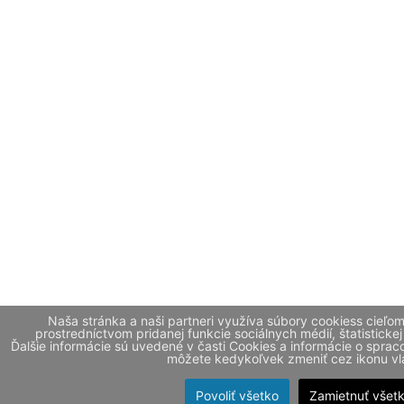
Naša stránka a naši partneri využíva súbory cookiess cieľo
prostredníctvom pridanej funkcie sociálnych médií, štatistickej
Ďalšie informácie sú uvedené v časti Cookies a informácie o spr
môžete kedykoľvek zmeniť cez ikonu vla
Povoliť všetko
Zamietnuť všet