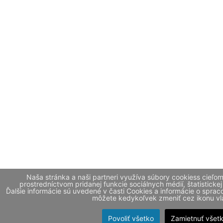
Naša stránka a naši partneri využíva súbory cookiess cieľo
prostredníctvom pridanej funkcie sociálnych médií, štatistickej
Ďalšie informácie sú uvedené v časti Cookies a informácie o spr
môžete kedykoľvek zmeniť cez ikonu vla
Povoliť všetko
Zamietnuť všet