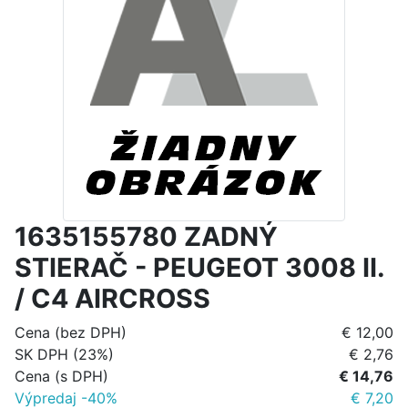
1635155780 ZADNÝ
STIERAČ - PEUGEOT 3008 II.
/ C4 AIRCROSS
Cena (bez DPH)
€ 12,00
SK DPH (23%)
€ 2,76
Cena (s DPH)
€ 14,76
Výpredaj -40%
€ 7,20