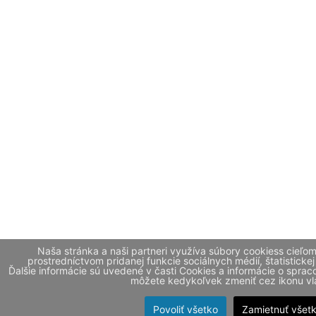
Naša stránka a naši partneri využíva súbory cookiess cieľo
prostredníctvom pridanej funkcie sociálnych médií, štatistickej
Ďalšie informácie sú uvedené v časti Cookies a informácie o spr
môžete kedykoľvek zmeniť cez ikonu vla
Povoliť všetko
Zamietnuť všet