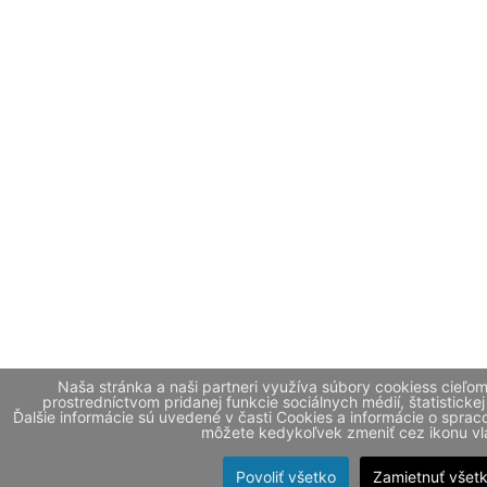
Naša stránka a naši partneri využíva súbory cookiess cieľo
prostredníctvom pridanej funkcie sociálnych médií, štatistickej
Ďalšie informácie sú uvedené v časti Cookies a informácie o spr
môžete kedykoľvek zmeniť cez ikonu vla
Povoliť všetko
Zamietnuť všet