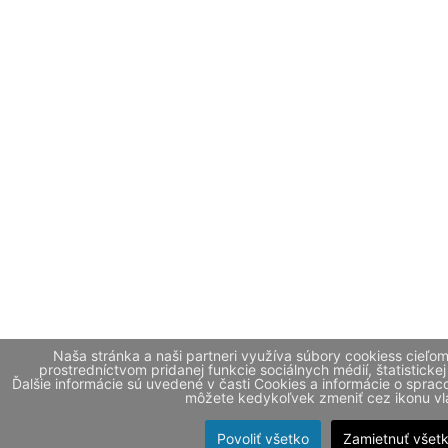
Naša stránka a naši partneri využíva súbory cookiess cieľo
prostredníctvom pridanej funkcie sociálnych médií, štatistickej
Ďalšie informácie sú uvedené v časti Cookies a informácie o spr
môžete kedykoľvek zmeniť cez ikonu vla
Povoliť všetko
Zamietnuť všet