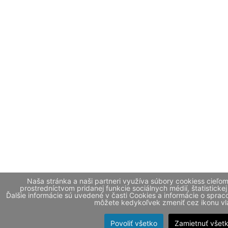
Naša stránka a naši partneri využíva súbory cookiess cieľo
prostredníctvom pridanej funkcie sociálnych médií, štatistickej
Ďalšie informácie sú uvedené v časti Cookies a informácie o spr
môžete kedykoľvek zmeniť cez ikonu vla
Povoliť všetko
Zamietnuť všet