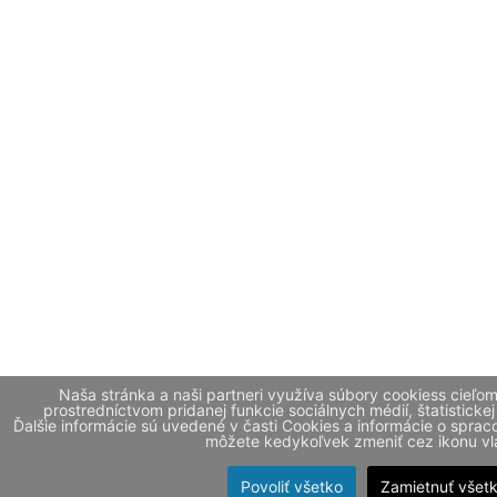
Naša stránka a naši partneri využíva súbory cookiess cieľo
prostredníctvom pridanej funkcie sociálnych médií, štatistickej
Ďalšie informácie sú uvedené v časti Cookies a informácie o spr
môžete kedykoľvek zmeniť cez ikonu vla
Povoliť všetko
Zamietnuť všet