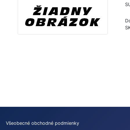
S
Do
S
Všeobecné obchodné podmienky