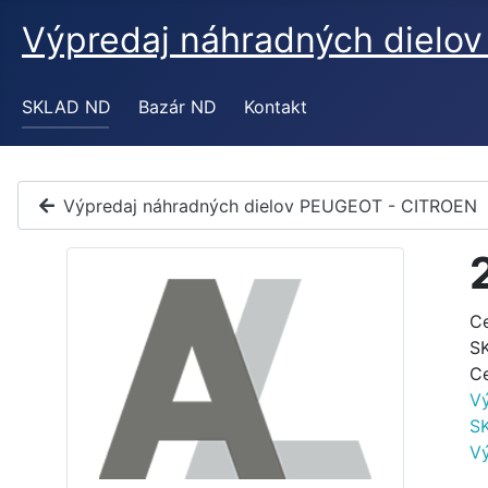
Výpredaj náhradných diel
SKLAD ND
Bazár ND
Kontakt
Výpredaj náhradných dielov PEUGEOT - CITROEN
C
S
C
V
S
V