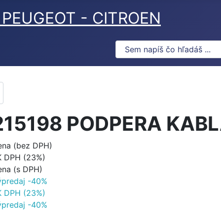
ov PEUGEOT - CITROEN
215198 PODPERA KABL
ena (bez DPH)
K DPH (23%)
ena (s DPH)
ýpredaj -40%
K DPH (23%)
ýpredaj -40%