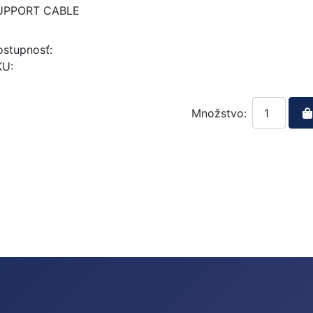
UPPORT CABLE
stupnosť:
KU:
Množstvo: