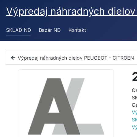
Výpredaj náhradných diel
SKLAD ND
Bazár ND
Kontakt
Výpredaj náhradných dielov PEUGEOT - CITROEN
C
S
C
V
S
V