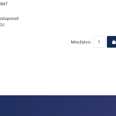
OINT
stupnosť:
KU:
Množstvo: