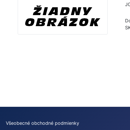
J
Do
S
Všeobecné obchodné podmienky