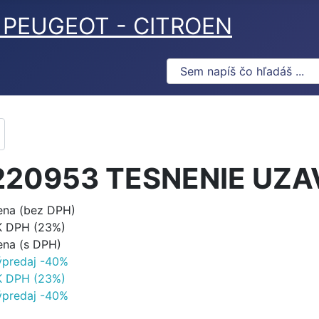
ov PEUGEOT - CITROEN
220953 TESNENIE UZA
ena (bez DPH)
K DPH (23%)
ena (s DPH)
ýpredaj -40%
K DPH (23%)
ýpredaj -40%