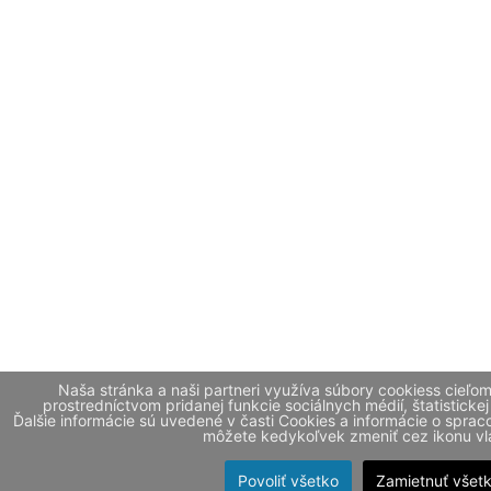
Naša stránka a naši partneri využíva súbory cookiess cieľo
prostredníctvom pridanej funkcie sociálnych médií, štatistickej
Ďalšie informácie sú uvedené v časti Cookies a informácie o spr
môžete kedykoľvek zmeniť cez ikonu vla
Povoliť všetko
Zamietnuť všet