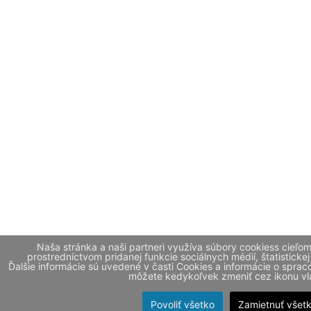
Naša stránka a naši partneri využíva súbory cookiess cieľo
prostredníctvom pridanej funkcie sociálnych médií, štatistickej
Ďalšie informácie sú uvedené v časti Cookies a informácie o spr
môžete kedykoľvek zmeniť cez ikonu vla
Povoliť všetko
Zamietnuť všet