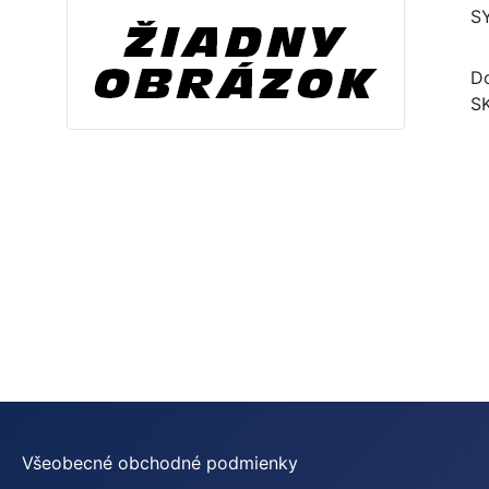
S
Do
S
Všeobecné obchodné podmienky