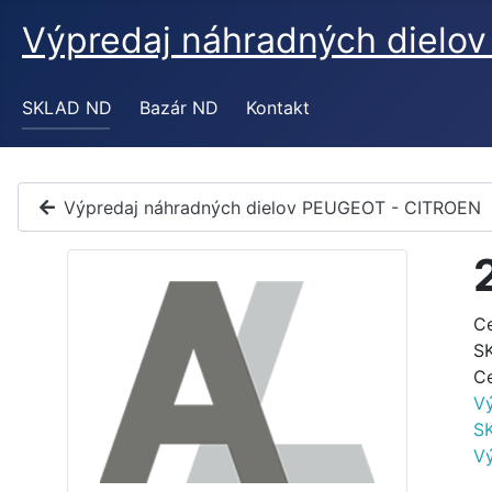
Výpredaj náhradných diel
SKLAD ND
Bazár ND
Kontakt
Výpredaj náhradných dielov PEUGEOT - CITROEN
C
S
C
V
S
V