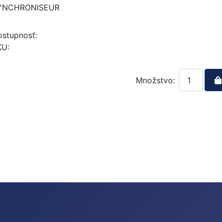
YNCHRONISEUR
stupnosť:
KU:
Množstvo: