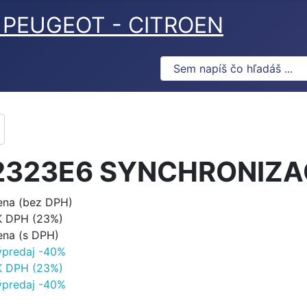
ov PEUGEOT - CITROEN
2323E6 SYNCHRONIZ
ena (bez DPH)
K DPH (23%)
ena (s DPH)
ýpredaj -40%
K DPH (23%)
ýpredaj -40%