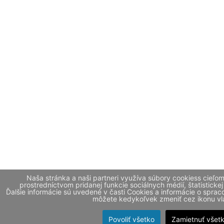
Naša stránka a naši partneri využíva súbory cookiess cieľo
prostredníctvom pridanej funkcie sociálnych médií, štatistickej
Ďalšie informácie sú uvedené v časti Cookies a informácie o spr
môžete kedykoľvek zmeniť cez ikonu vla
Povoliť všetko
Zamietnuť všet