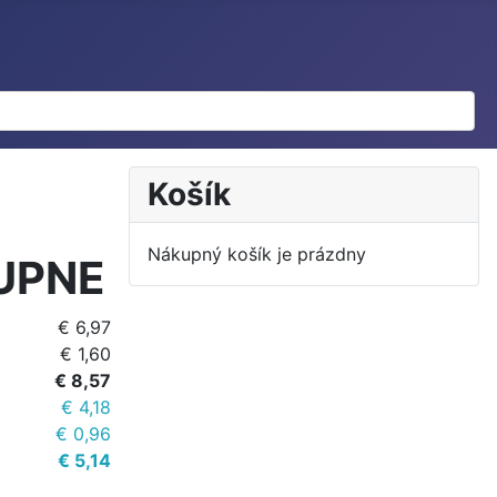
Košík
Nákupný košík je prázdny
UPNE
€ 6,97
€ 1,60
€ 8,57
€ 4,18
€ 0,96
€ 5,14