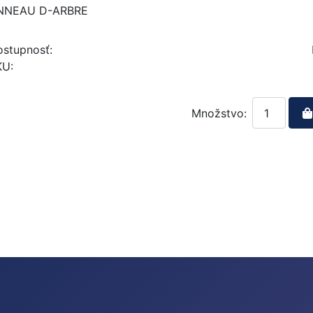
NNEAU D-ARBRE
stupnosť:
KU:
Množstvo: