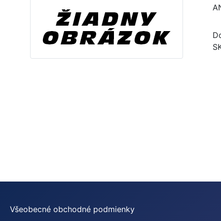
A
Do
S
Všeobecné obchodné podmienky