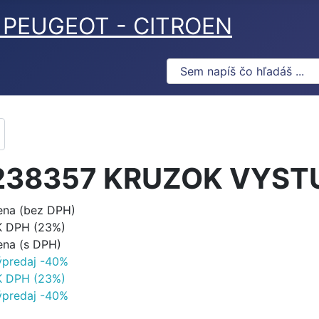
ov PEUGEOT - CITROEN
238357 KRUZOK VYST
ena (bez DPH)
K DPH (23%)
ena (s DPH)
ýpredaj -40%
K DPH (23%)
ýpredaj -40%