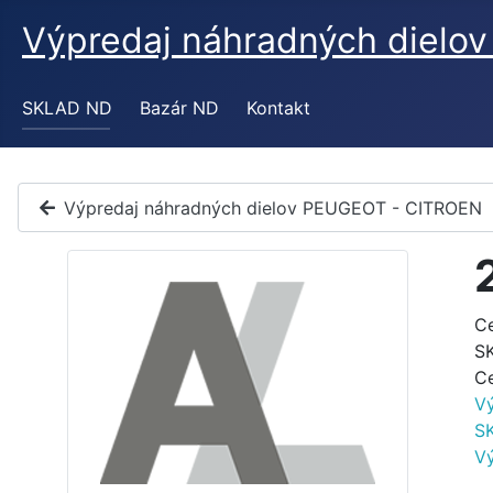
Výpredaj náhradných diel
SKLAD ND
Bazár ND
Kontakt
Výpredaj náhradných dielov PEUGEOT - CITROEN
C
S
C
V
S
V