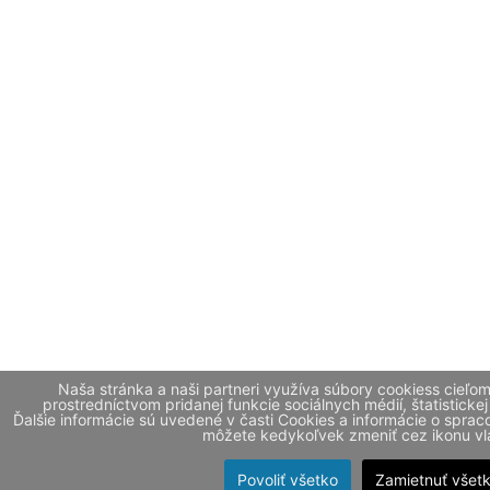
Naša stránka a naši partneri využíva súbory cookiess cieľo
prostredníctvom pridanej funkcie sociálnych médií, štatistickej
Ďalšie informácie sú uvedené v časti Cookies a informácie o spr
môžete kedykoľvek zmeniť cez ikonu vla
Povoliť všetko
Zamietnuť všet