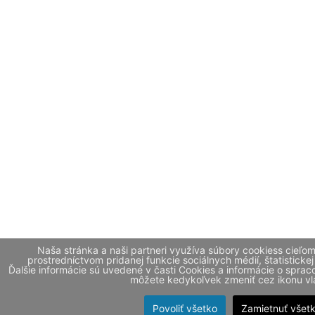
Naša stránka a naši partneri využíva súbory cookiess cieľo
prostredníctvom pridanej funkcie sociálnych médií, štatistickej
Ďalšie informácie sú uvedené v časti Cookies a informácie o spr
môžete kedykoľvek zmeniť cez ikonu vla
Povoliť všetko
Zamietnuť všet