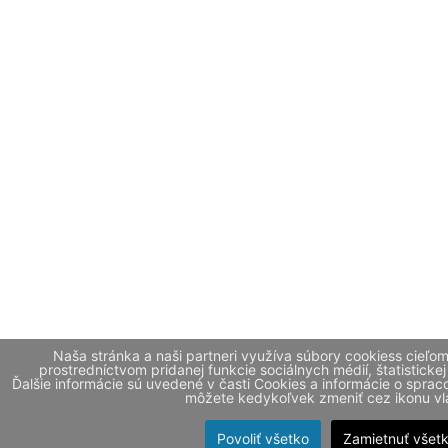
Naša stránka a naši partneri využíva súbory cookiess cieľo
prostredníctvom pridanej funkcie sociálnych médií, štatistickej
Ďalšie informácie sú uvedené v časti Cookies a informácie o spr
môžete kedykoľvek zmeniť cez ikonu vla
Povoliť všetko
Zamietnuť všet