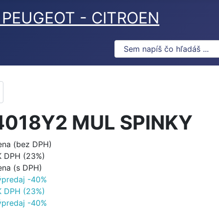
ov PEUGEOT - CITROEN
4018Y2 MUL SPINKY
ena (bez DPH)
K DPH (23%)
ena (s DPH)
ýpredaj -40%
K DPH (23%)
ýpredaj -40%