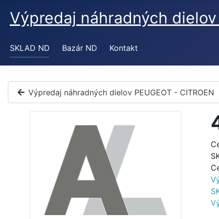
Výpredaj náhradných diel
SKLAD ND
Bazár ND
Kontakt
Výpredaj náhradných dielov PEUGEOT - CITROEN
C
S
C
V
S
V