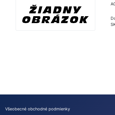
A
Do
S
Všeobecné obchodné podmienky