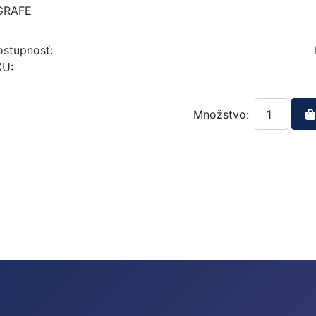
GRAFE
stupnosť:
KU:
Množstvo: