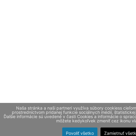
Naša stránka a naši partneri využíva súbory cookiess cieľo
prostredníctvom pridanej funkcie sociálnych médií, štatistickej
Ďalšie informácie sú uvedené v časti Cookies a informácie o spr
môžete kedykoľvek zmeniť cez ikonu vla
Povoliť všetko
Zamietnuť všet