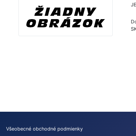
J
Do
S
Všeobecné obchodné podmienky