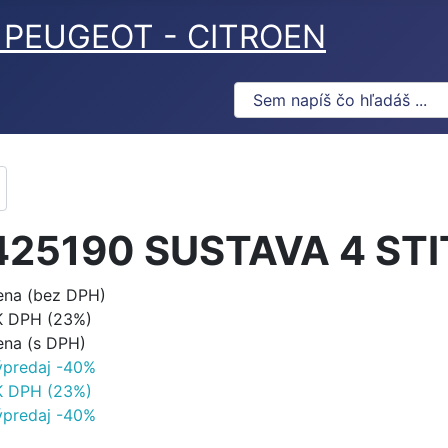
ov PEUGEOT - CITROEN
425190 SUSTAVA 4 STI
ena (bez DPH)
K DPH (23%)
ena (s DPH)
ýpredaj -40%
K DPH (23%)
ýpredaj -40%