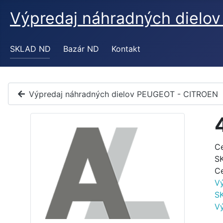
Výpredaj náhradných diel
SKLAD ND
Bazár ND
Kontakt
Výpredaj náhradných dielov PEUGEOT - CITROEN
C
S
C
V
S
V