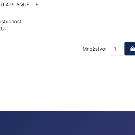
EU 4 PLAQUETTE
stupnosť:
KU:
Množstvo: