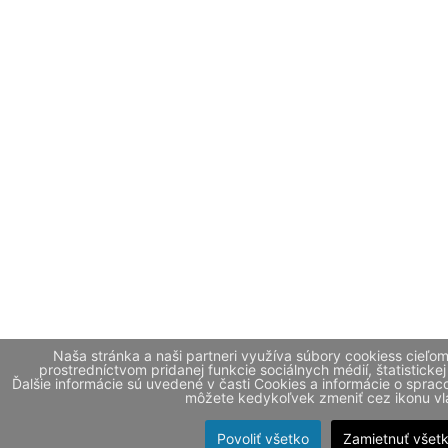
Naša stránka a naši partneri využíva súbory cookiess cieľo
prostredníctvom pridanej funkcie sociálnych médií, štatistickej
Ďalšie informácie sú uvedené v časti Cookies a informácie o spr
môžete kedykoľvek zmeniť cez ikonu vla
Povoliť všetko
Zamietnuť všet